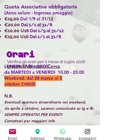
Quota Associativa obbligatoria
[Anno solare - Ingresso omaggio]
Dal 1/9 al 31/12
€15,00
€20,00
Dal 1/1 al 31/8
€10,00
U16
Dal 1/9 al 31/12
€15,00
U16
Dal 1/1 al 31/8
Orari
Verifica gli orari per il mese di luglio 2026
invertclimb orari - Cerca
LUNEDI
17.00 - 23.00
da MARTEDI a VENERDI 10.00 - 23.00
Weekend: dal 28 marzo al 5
ottobre
CHIUSI
N.B.
Eventuali aperture straordinarie nei weekend,
da aprile a ottobre, saranno comunicate su ig e fb
SEMPRE OPERATIVI PER EVENTI
Contattaci per maggiori info
Seguiteci sui canali social per rimanere
Email
Address
Whatsapp
Instagram
sempre aggiornati.