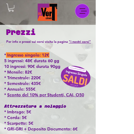
Prezzi
Per info e prezzi sui corsi visita la pagina
"i nostri corsi"
*
Ingresso singolo: 12€
5 ingressi: 48€ durata 60 gg
10 ingressi: 90€ durata 90gg
* Mensile: 82€
* Trimestrale: 220€
* Semestrale: 435€
* Annuale: 555€
*
Sconto del 10% per Studenti, CAI, O50
Attrezzatura a noleggio
* Imbrago: 5€
* Corda: 5€
* Scarpette: 5€
* GRI-GRI + Deposito Documento: 6€